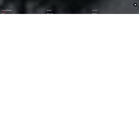
关于鼎天国际数码
理论著作
企业文化
ESG
资讯与活动
联系我们
加入我们
1282
6000
+亿
+
全年营收 (2024)
员工数量
2600
30000
+
+
技术人员数量
渠道生态伙伴
300
123
+
第
位
技术生态伙伴
《财富》中国上市公司
500强(2023)
79
38
第
位
第
位
中国民营企业
《财富》最受赞赏
500强(2023)
中国公司
29
AA
第
位
级
福布斯中国
Wind ESG评级
数字经济100强