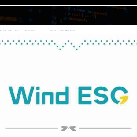
纳评企业中排名第二，，在环境、、社会、、、、治理三个维度得分分别为6.95、、、8.63、、、、8.01，，，均处于行业前列，，充分彰显了其ESG管理水平与可持续发展能力。。。