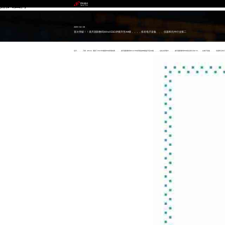
鼎天国际
2025 / 04 / 28
首次突破！！鼎天国际数码Wind ESG评级升至AA级，，，，排名电子设备、、、仪器和元件行业第二
近日，，，，万得（Wind）更新了2024年最新ESG评级结果，，，，鼎天国际数码Wind ESG评级由BB级提升至AA级。。。。在此次评级中，，，，鼎天国际数码ESG综合得分为8.54，，，在电子设备、、、、仪器和元件行业502家