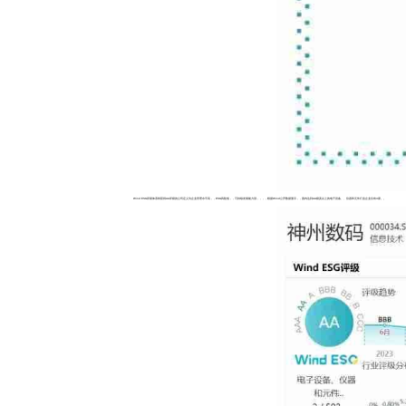
Wind ESG评级体系将获得AA评级的公司定义为企业管理水平高，，ESG风险低，，可持续发展能力强，，，，根据Wind公开数据显示，，国内达到AA级及以上的电子设备、、仪器和元件行业企业仅有4家。。